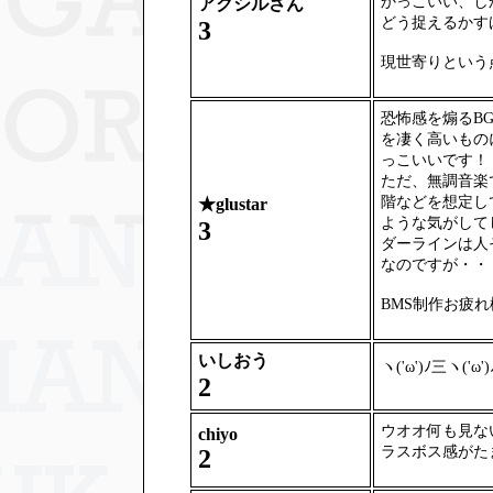
かっこいい、し
アクシルさん
どう捉えるかす
3
現世寄りという
恐怖感を煽るB
を凄く高いもの
っこいいです！
ただ、無調音楽
階などを想定し
★
glustar
ような気がして
3
ダーラインは人
なのですが・・
BMS制作お疲
いしおう
ヽ('ω')ﾉ三ヽ('ω')
2
ウオオ何も見な
chiyo
ラスボス感がた
2