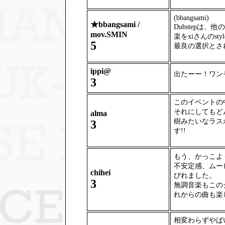
(bbangsami)
★
bbangsami /
Dubstepは
mov.SMIN
楽をxiさんのs
5
最良の選択とさ
ippi@
出たーー！ワン
3
このイベントの
それにしてもど
alma
樹みたいなラス
3
す!!
もう、かっこよ
不安定感、ムー
chihei
びれました。
3
無調音楽もこの
れからの曲も楽
相変わらずやば