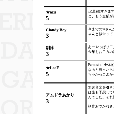
xi(最)強すぎ
★
azu
ど、もう全部が
5
今までのxiさ
Cloudy Boy
ゃんと似合って
3
あーやっぱり二
削除
今年もお二方の
3
Parousia
★
LeaF
なあと思ったら
5
ちゃかっこよか
無調音楽を引き
は誰も予想して
アムドラあかり
んでした。それ
3
制作おつかれさ