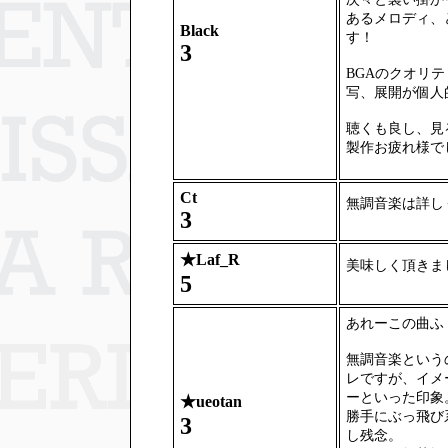
あるメロディ、
Black
す！
3
BGAのクオリ
写、展開が個人
聴くも良し、見
製作お疲れ様で
Ct
無調音楽は詳し
3
★
Laf_R
美味しく頂きま
5
あれーこの曲ふｙ(
無調音楽という
レですが、イメ
ーといった印象
★
ueotan
勝手にぶっ飛び
3
し残念。