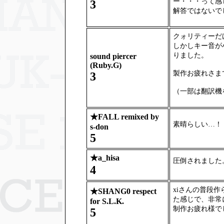
ー・・・って感
3
解答ではないで
クォリティーだ
しかしキー音が
りました。
sound piercer
(Ruby.G)
製作お疲れさま
3
（一部は翻訳機
★
FALL remixed by
素晴らしい…！
s-don
5
★
a_hisa
圧倒されました
4
xiさんの普段
★
SHANG0 respect
た感じで、非常
for S.L.K.
制作お疲れ様で
5