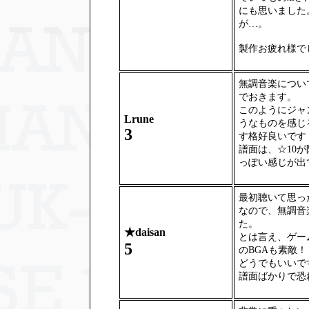
にも思いました
が…。
製作お疲れ様で
無調音楽につい
でおきます。
このようにジャ
Lrune
うなものを感じ
3
す格好良いです
譜面は、☆10
っぽい感じが出
最初聴いて思っ
なので、無調音
た。
★
daisan
とは言え、ゲー
5
のBGAも素敵！
どうでもいいです
譜面ばかりで恐