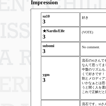
Impression
sa10
好き
3
★
Nardis/Elfe
(VOTE)
3
subomi
No comment.
3
流石のxiさん
なんて思ってま
中盤のリズムも
くて好きです！
ygm
割とメロディア
3
いかなぁとは思
うと聞く人を選
これで正解だと
流石です。xi