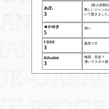
[個人的順位 : 5
あぼ。
難しいジャンル
3
いて驚きました
★
かゆき
強い
5
UDDE
最高です
3
無調…音楽？
fkRadish
凄いラスボス感
3