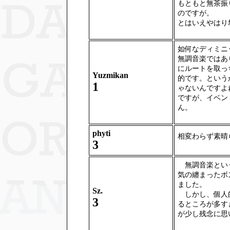
もともと無茶振
のですが。
とはいえやはりｶ
如何なディミニ
無調音楽ではあ
にルートを取っ
Yuzmikan
的です。という
1
ゃないんですよ
ですが、イベン
ん。
phyti
相変わらず素晴
3
無調音楽という
気の纏まったボ
ました。
Sz.
しかし、個人的な
3
るところが多す
が少し残念に思