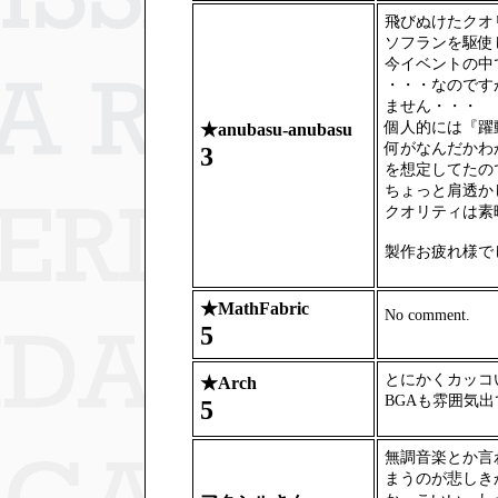
飛びぬけたクオ
ソフランを駆使
今イベントの中
・・・なのです
ません・・・
個人的には『躍
★
anubasu-anubasu
何がなんだかわ
3
を想定してたの
ちょっと肩透か
クオリティは素
製作お疲れ様で
★
MathFabric
No comment.
5
とにかくカッコ
★
Arch
BGAも雰囲気
5
無調音楽とか言
まうのが悲しき