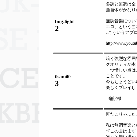
多調と無調は全
曲自体がかなり
無調音楽につい
bug-light
エロ」という曲
2
↓こういうアプ
http://www.yout
暗く強烈な雰囲
クオリティが本
一つ惜しい点は
ことです。
0samil0
今もちょうどいい
3
楽しくプレイし
- 翻訳機 -
何だこりゃ…た
私は無調音楽と
ずこの曲はまず
次々と襲い掛か