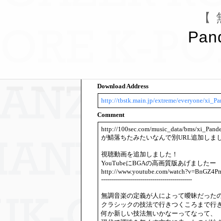
【 
Pan
Download Address
http://tbstk.main.jp/extreme/everyone/xi_
Comment
http://100sec.com/music_data/bms/xi_Pan
が鯖落ちたみたいなんで別URL追加しま
視聴動画を追加しました！
YouTubeにBGAの高画質版あげましたー
http://www.youtube.com/watch?v=BnGZ4
----------------------------------------------
無調音楽の定義が人によって曖昧だった
クラシックの技法で行きつくころまで行
何か新しい技法無いかなーってなって、