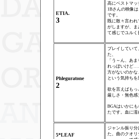
高にベストマッ
1Bさんの映像
ETIA.
です。
3
既に散々言われ
がしますが、ま
て感じでユルく
プレイしていて
た、
「う～ん、あま
れっぽいけど…
方がないのかな
という気持ちを
Phleguratone
2
欲を言えばもっ
厳しさ・無色感
BGAはいかに
たです。血に濡
ジャンル振り分
た。曲のクオリ
5*LEAF