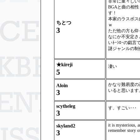
非常に重々しい
BGAと曲の相
す！
本家のラスボス
ちとつ
ｗ
3
ただ他の方も仰
なにか不安定さ
いﾄｰｼﾛｰの戯言
謎ジャンルの制
★
kireji
凄い
5
かなり難易度の
Aloin
いると思います
3
scytheleg
す、すごい･･･
3
it is mysterious, 
skyland2
remember story of
3