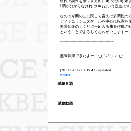
現代で調性を無くす方向に走ったのが始
｢調が分からなければOK｣という定義です
なので今回の曲に関して言えば多調性の
ディミニッシュスケールを中心に転調を
無調音楽のくくりに一応入る曲を作成さ
ということでよろしくおねがいしますー
----------------------------------------------
無調音楽できたよー！:_(;ﾟ｡3;」∠ )_:
(2012/04/05 13:35:47 - updated)
twitter
試聴音源
試聴動画