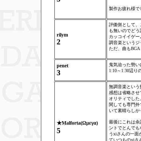
製作お疲れ様で
評価側として、
も無いのでどう
rilym
カッコイイゲー
2
調音楽というジ
ただ、曲もBG
鬼気迫った勢い
penet
1:10～1:3
3
無調音楽という
感想は省略させ
オリティでした
関しても専門外
いて素晴らしか
最後にこれは余
★
Malforta(Ωμεγα)
ントでとんでも
5
うxiさんの一
ていつものxi