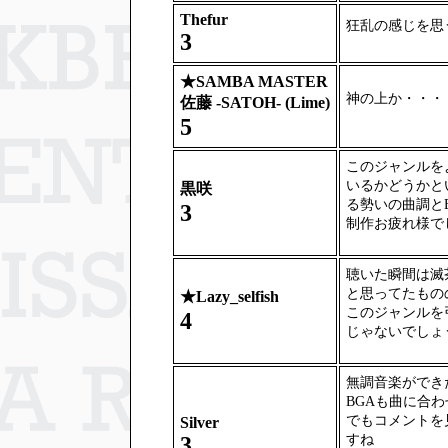
Thefur
狂乱の感じを思
3
★
SAMBA MASTER
神の上か・・・
佐藤 -SATOH- (Lime)
5
このジャンルを
いるかどうかと
黒咲
る勢いの曲調と
3
制作お疲れ様で
聴いた瞬間は滅
と思ってたもの
★
Lazy_selfish
このジャンルを
4
じゃないでしょ
無調音楽ができ
BGAも曲に合
でもコメントを
Silver
すね
3