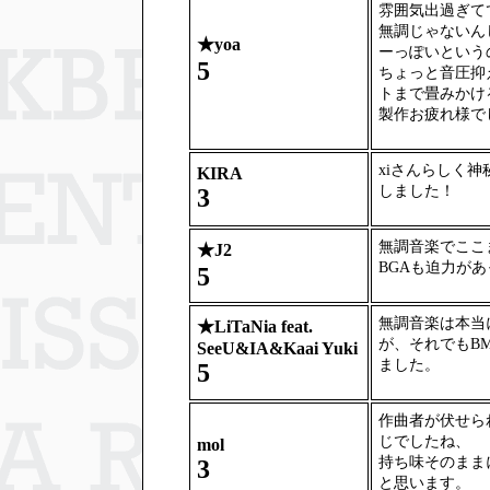
雰囲気出過ぎて
無調じゃないん
★
yoa
ーっぽいという
5
ちょっと音圧抑
トまで畳みかけ
製作お疲れ様で
xiさんらしく
KIRA
しました！
3
無調音楽でここ
★
J2
BGAも迫力が
5
無調音楽は本当
★
LiTaNia feat.
が、それでもB
SeeU&IA&Kaai Yuki
ました。
5
作曲者が伏せら
じでしたね、
mol
持ち味そのまま
3
と思います。