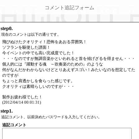
コメント追記フォーム
step0.
現在のコメントは以下の通りです。
飛びぬけたクオリティ！恐怖をあおる雰囲気！
ソフランを駆使した譜面！
今イベントの中でも高い完成度でした！
・・・なのですが無調音楽かといわれると首を傾げざるを得ません・・・
個人的には『躍動する魂 ～吹奏楽のための』のような
何がなんだかわからないけどとりあえずスゴい！みたいなのを想定してた
のですが
ちょっと肩透かしを食らった感じです。
クオリティは素晴らしいのですが・・・
製作お疲れ様でした！
(2012/04/14 00:01:31)
step1.
追記コメント、以前決めたパスワードを入力してください。
追記コメント