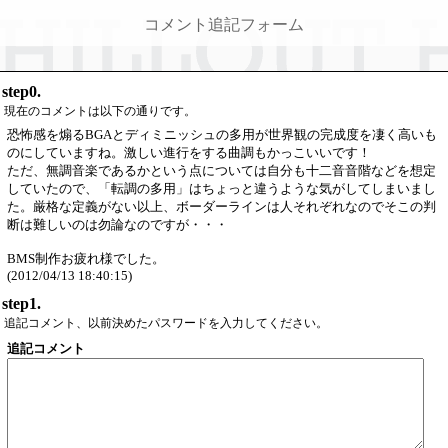
コメント追記フォーム
step0.
現在のコメントは以下の通りです。
恐怖感を煽るBGAとディミニッシュの多用が世界観の完成度を凄く高いも
のにしていますね。激しい進行をする曲調もかっこいいです！
ただ、無調音楽であるかという点については自分も十二音音階などを想定
していたので、「転調の多用」はちょっと違うような気がしてしまいまし
た。厳格な定義がない以上、ボーダーラインは人それぞれなのでそこの判
断は難しいのは勿論なのですが・・・
BMS制作お疲れ様でした。
(2012/04/13 18:40:15)
step1.
追記コメント、以前決めたパスワードを入力してください。
追記コメント