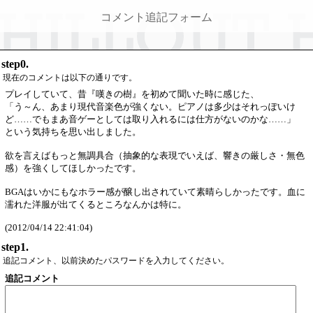
コメント追記フォーム
step0.
現在のコメントは以下の通りです。
プレイしていて、昔『嘆きの樹』を初めて聞いた時に感じた、
「う～ん、あまり現代音楽色が強くない。ピアノは多少はそれっぽいけ
ど……でもまあ音ゲーとしては取り入れるには仕方がないのかな……」
という気持ちを思い出しました。
欲を言えばもっと無調具合（抽象的な表現でいえば、響きの厳しさ・無色
感）を強くしてほしかったです。
BGAはいかにもなホラー感が醸し出されていて素晴らしかったです。血に
濡れた洋服が出てくるところなんかは特に。
(2012/04/14 22:41:04)
step1.
追記コメント、以前決めたパスワードを入力してください。
追記コメント