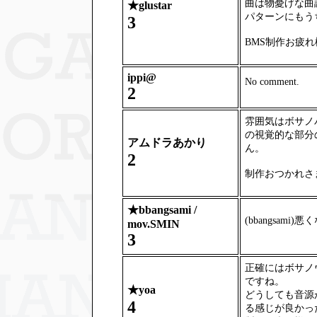
曲は物憂げな曲
★
glustar
パターンにもう
3
BMS制作お疲
ippi@
No comment.
2
雰囲気はボサノ
の視覚的な部分
アムドラあかり
ん。
2
制作おつかれさ
★
bbangsami /
(bbangsami)
mov.SMIN
3
正確にはボサノ
ですね。
★
yoa
どうしても音源
4
る感じが良かっ