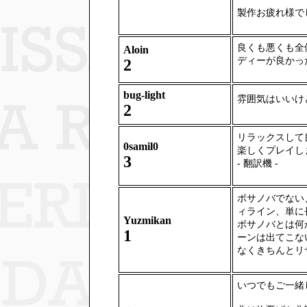
製作お疲れ様で
良くも悪くも全
Aloin
ディーが良かっ
2
bug-light
雰囲気はいいけ
2
リラックスして
0samil0
楽しくプレイし
3
- 翻訳機 -
ボサノバでない
ィライン、単に
Yuzmikan
ボサノバとは何
1
ーンは出てこな
なくきちんとリ
いつでもご一緒