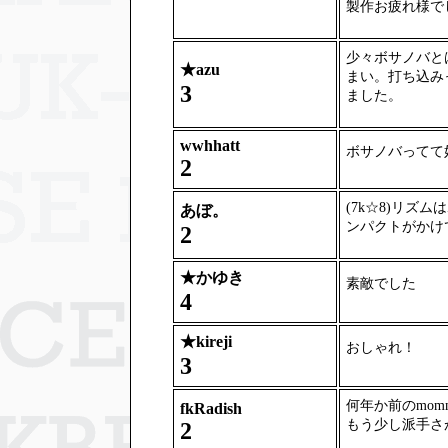
製作お疲れ様で
少々ボサノバと
★
azu
まい。打ち込み
3
ました。
wwhhatt
ボサノバってて
2
(7k☆8)リズ
あぼ。
ンパクトがかけ
2
★
かゆき
素敵でした
4
★
kireji
おしゃれ！
3
何年か前のmo
fkRadish
もう少し派手さ
2