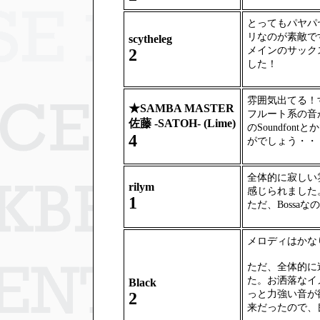
とってもパヤパ
リなのが素敵で
scytheleg
メインのサック
2
した！
雰囲気出てる！
★
SAMBA MASTER
フルート系の音
佐藤 -SATOH- (Lime)
のSoundfo
4
がでしょう・・
全体的に寂しい
rilym
感じられました
1
ただ、Bossa
メロディはかな
ただ、全体的に
た。お洒落なイ
Black
っと力強い音が
2
来だったので、