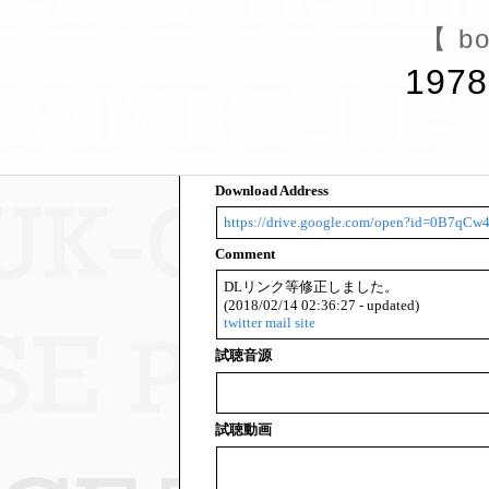
【 bo
1978
Download Address
https://drive.google.com/open?id=0B7q
Comment
DLリンク等修正しました。
(2018/02/14 02:36:27 - updated)
twitter
mail
site
試聴音源
試聴動画