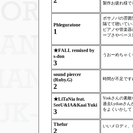
2
製作お疲れ様で
ボサノバの雰囲
隔てて聴いてい
Phleguratone
ピアノや管楽器
1
ープさやベース
★
FALL remixed by
うおーめちゃく
s-don
3
sound piercer
時間が不足です
(Ruby.G)
2
Yoskさんの素
★
LiTaNia feat.
過去Lydian
SeeU&IA&Kaai Yuki
をよくいかして
3
Thefur
いいメロディ、
2