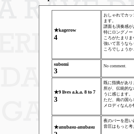
おしゃれでカッ
ます。
譜面も演奏感が
★
kagerow
特にロングノート
4
ころがたまりま
強いて言うなら
ころでしょうか
subomi
No comment.
3
既に指摘があり
所が、伝統的な
★
9 lives a.k.a. 8 to 7
うに感じます。
3
ただ、南の国ら
メロディなんか
夜のバーを思い
音圧はもっと考
★
anubasu-anubasu