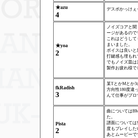
★
azu
デスボかっけぇ･･･
4
ノイズコアと聞
ージがあるので
これはどうして
まいました。
★
yoa
ボイスは良いと
2
打鍵感も埋もれ
でもノイズ皿は
製作お疲れ様で
某TとかMとか
fkRadish
方向性180度
3
んて仕事がプロ
曲についてはB
た。
譜面については
Pista
度もプレイした
2
あとムービーで