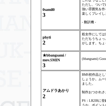
このようなことが
ただし、ついで
強い雰囲気を作
0samil0
楽しくプレイし
3
- 翻訳機 -
処女作にしては
phyti
ただもうちょっ
2
がします。ちょ
★
bbangsami /
(bbangsami) Goo
mov.SMIN
3
BMS初作品と
しょうか。ムー
ました。
アムドラあかり
制作おつかれさ
2
PS：LR2IR
うか。ポイント