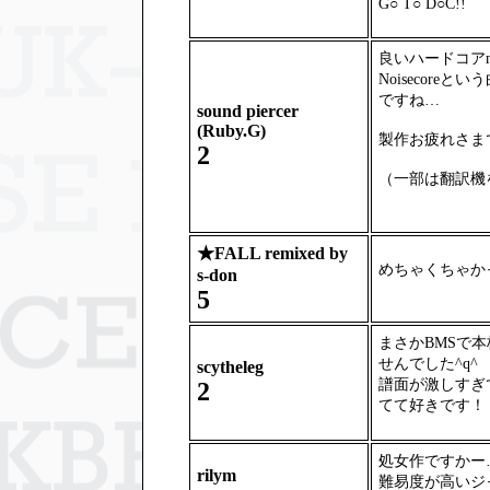
G○ T○ D○C!!
良いハードコアm
Noisecoreとい
ですね…
sound piercer
(Ruby.G)
製作お疲れさま
2
（一部は翻訳機
★
FALL remixed by
めちゃくちゃか
s-don
5
まさかBMSで
せんでした^q^
scytheleg
譜面が激しすぎ
2
てて好きです！
処女作ですかー
rilym
難易度が高いジ