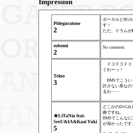
Impression
ボーカルとBG
Phleguratone
す！
2
ただ、ドラムが
subomi
No comment.
2
ドコドコドコ
ぐわーっ！
Telno
BMSでこうい
3
許さない系なの
るわ‥‥
どこかのD○Cみ
曲ですね。
★
LiTaNia feat.
BMSでこんなに
SeeU&IA&Kaai Yuki
が深かったです
5