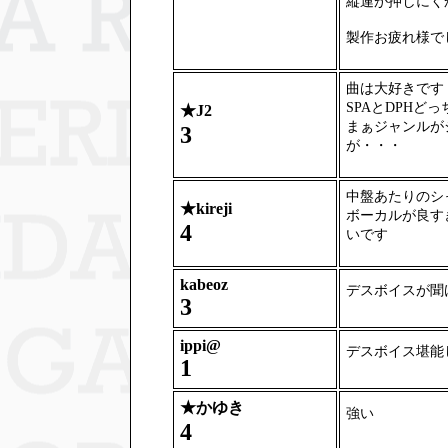
縦連が押しにく
製作お疲れ様で
曲は大好きです
SPAとDPHど
★
J2
まぁジャンルが
3
が・・・
中盤あたりのシ
★
kireji
ボーカルが良す
4
いです
kabeoz
デスボイスが聞
3
ippi@
デスボイス堪能
1
★
かゆき
強い
4