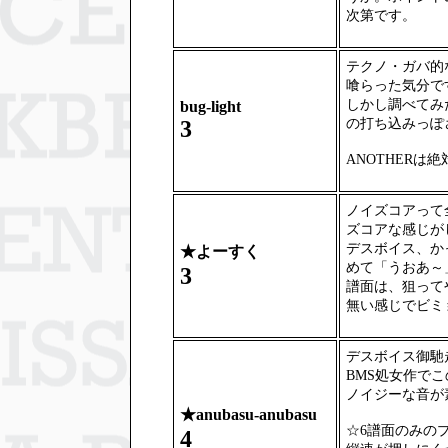
次第です。
テクノ・ガバ的
喰らった気分で
しかし調べてみ
bug-light
の打ち込みっぽ
3
ANOTHERは
ノイズコアって
ズコアな感じが
デスボイス、か
★
よーすく
めて「うおあ～
3
譜面は、狙って
無い感じでビミ
デスボイス御馳
BMS処女作で
ノイジーな音が
★
anubasu-anubasu
☆6譜面のみの
4