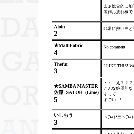
まぁ総合的に加
製作お疲れ様で
Aloin
非常に熱い曲と
2
★
MathFabric
No comment.
4
Thefur
I LIKE THIS! W
3
・・・え？？？
★
SAMBA MASTER
こんな絶望的な
佐藤 -SATOH- (Lime)
すって・・・
5
すごい...!
いしおう
ヽ('ω')ﾉ三ヽ('ω')
3