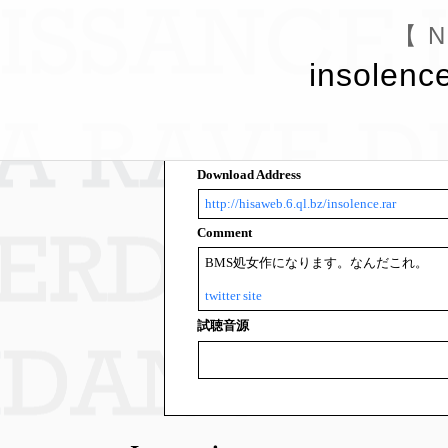
【 N
insolenc
Download Address
http://hisaweb.6.ql.bz/insolence.rar
Comment
BMS処女作になります。なんだこれ。
twitter
site
試聴音源