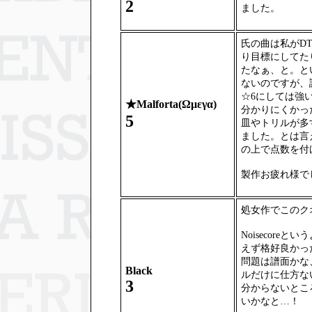
2
ました。
氏の曲は私がD
り目標にしてた
たなぁ、と。と
ないのですが、
☆6にしては強
★
Malforta(Ωμεγα)
分かりにくかっ
5
皿やトリルが多
ました。とは言
の上で点数を付
製作お疲れ様で
処女作でこのク
Noisecor
えず格好良かっ
問題は譜面かな
Black
ルだけに仕方な
3
分からないとこ
いかなと…！