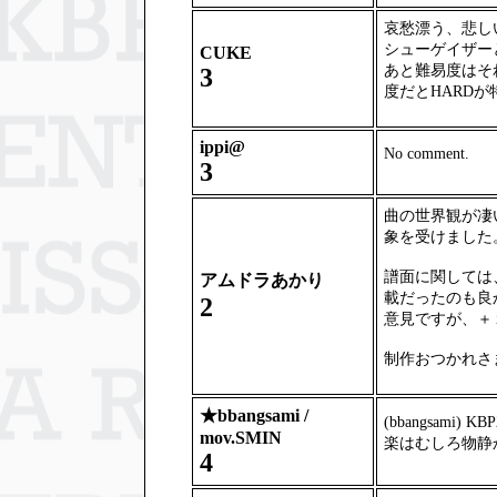
哀愁漂う、悲し
シューゲイザー
CUKE
あと難易度はそれ
3
度だとHARD
ippi@
No comment.
3
曲の世界観が凄
象を受けました
譜面に関しては
アムドラあかり
載だったのも良
2
意見ですが、＋
制作おつかれさ
★
bbangsami /
(bbangsami
mov.SMIN
楽はむしろ物静かに聞
4