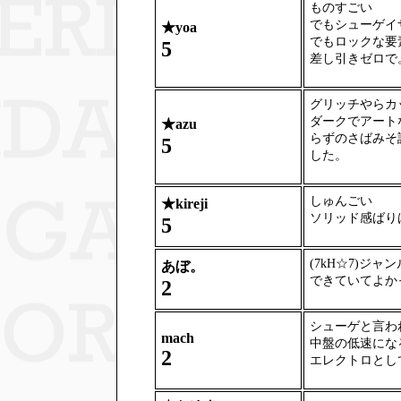
ものすごい
でもシューゲイ
★
yoa
でもロックな要
5
差し引きゼロで
グリッチやらカ
ダークでアート
★
azu
らずのさばみそ
5
した。
しゅんごい
★
kireji
ソリッド感ばり
5
(7kH☆7)ジ
あぼ。
できていてよか
2
シューゲと言わ
mach
中盤の低速にな
2
エレクトロとし