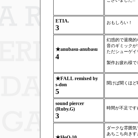
ございました!!
ETIA.
おもしろい！
3
幻惑的で退廃的
音のギミックが
★
anubasu-anubasu
ただシューゲイ
4
製作お疲れ様で
★
FALL remixed by
聞けば聞くほど
s-don
5
sound piercer
時間が不足です
(Ruby.G)
3
ダークな雰囲気で
あちこち向きす
★
HoQ-10