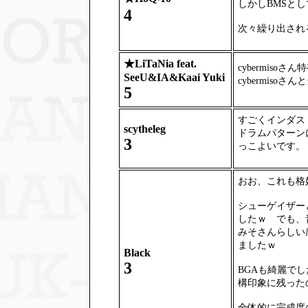
しかしBMSと
4
次々繰り出され
★
LiTaNia feat.
cybermis
SeeU&IA&Kaai Yuki
cybermis
5
すごくインダス
scytheleg
ドラムパターン
3
っこよいです。
おお、これも格
シューゲイザー
したｗ でも、
みそさんらしい
ましたｗ
Black
3
BGAも綺麗で
構印象に残った
全体的に完成度