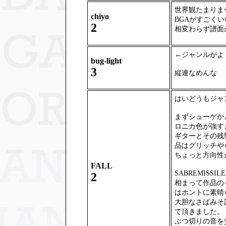
世界観たまりま
chiyo
BGAがすごく
2
相変わらず譜面
←ジャンルがよ
bug-light
3
縦連なめんな
はいどうもジャ
まずシューゲか
ロニカ色が強す
ギターとその残
品はグリッチや
ちょっと方向性
FALL
SABREMIS
2
相まって作品の
はホントに素晴
大胆なさばみそ
て頂きました。
ぶつ切りの音を