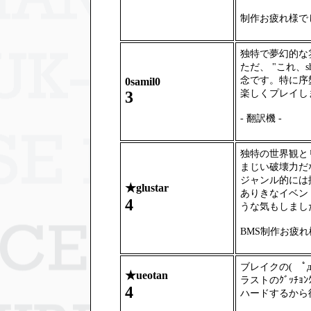
制作お疲れ様で
独特で夢幻的な
ただ、 "これ、s
念です。特に序盤.
0samil0
楽しくプレイし
3
- 翻訳機 -
独特の世界観と
まじい破壊力だ
ジャンル的には
★
glustar
ありきなイベン
4
うな気もしまし
BMS制作お疲
ブレイクの( ﾟд
★
ueotan
ラストのｸﾞｯﾁｮ
4
ハードするから