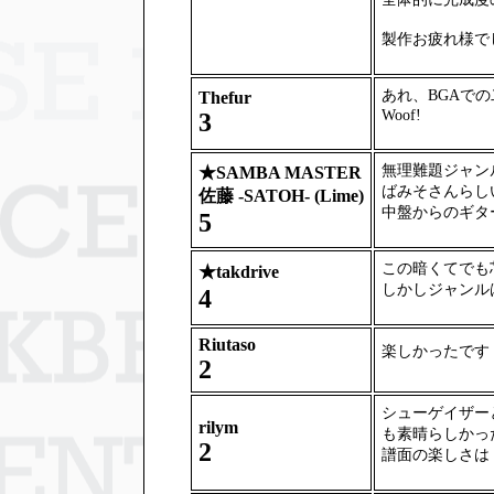
製作お疲れ様で
あれ、BGAで
Thefur
Woof!
3
無理難題ジャン
★
SAMBA MASTER
ばみそさんらし
佐藤 -SATOH- (Lime)
中盤からのギター
5
この暗くてでも
★
takdrive
しかしジャンル
4
Riutaso
楽しかったです
2
シューゲイザー
rilym
も素晴らしかっ
2
譜面の楽しさは