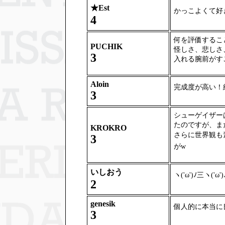
★
Est
かっこよくて好
4
何を評価するこ
PUCHIK
怪しさ、悲しさ
3
入れる腕前がす
Aloin
完成度が高い！
3
シューゲイザー
たのですが、ま
KROKRO
さらに世界観も素
3
がw
いしおう
ヽ('ω')ﾉ三ヽ('ω')
2
genesik
個人的に本当に
3