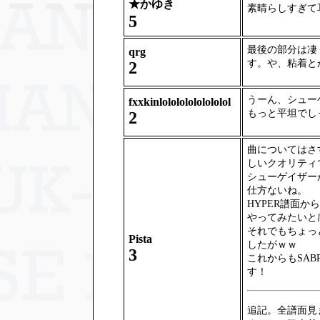
★
かゆき
素晴らしすぎて
5
最後の部分は凄
qrg
す。や、粘着と
2
うーん、シュー
fxxkinlolololololololol
もっと平坦でし
2
曲についてはさす
しいクオリティ
シューゲイザー
仕方ないね。
HYPER譜面
やってみたいと
それでもちょっ
Pista
したがｗｗ
3
これからもSAB
す！
追記。全譜面見