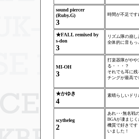
sound piercer
時間が不足です
(Ruby.G)
3
★
FALL remixed by
リズム隊の崩し
s-don
全体的に音もっ
3
打楽器隊がやや
る・・・？
MI-OH
それでも耳に残
3
チングが最高で
★
かゆき
素晴らしいドリ
4
あれ･･･無名
BGAが凄まじ
scytheleg
機質で好きです
2
いました！