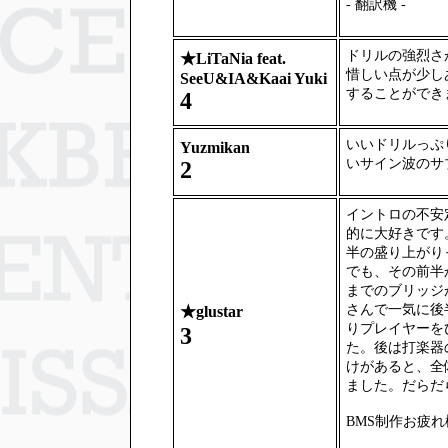
- 翻訳機 -
ドリルの強烈さが感
★
LiTaNia feat.
惜しい点が少し
SeeU&IA&Kaai Yuki
することができ
4
いいドリルっぷ
Yuzmikan
いサイン波のサ
2
イントロの不安
的に大好きです
半の盛り上がり
でも、その前半
までのブリッジ
さんで一気に後
★
glustar
りプレイヤーを
3
た。後は打楽器
けがあると、全
ました。だらだ
BMS制作お疲