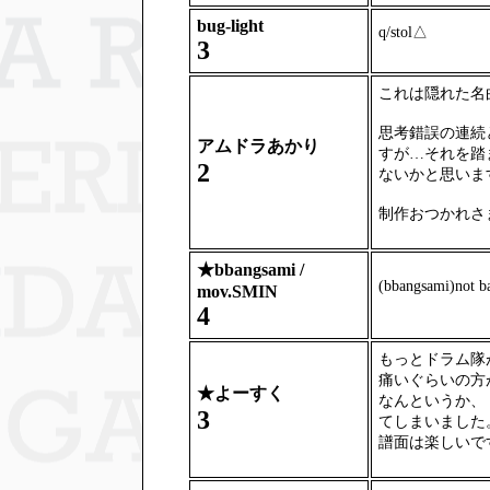
bug-light
q/stol△
3
これは隠れた名
思考錯誤の連続
アムドラあかり
すが…それを踏
2
ないかと思いま
制作おつかれさ
★
bbangsami /
(bbangsami)not b
mov.SMIN
4
もっとドラム隊
痛いぐらいの方
★
よーすく
なんというか、
3
てしまいました
譜面は楽しいで