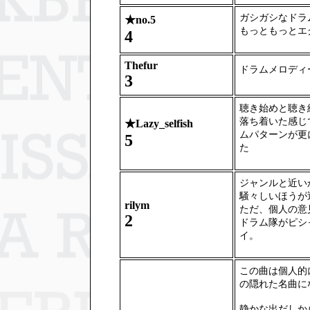
ガシガシなドラ
★
no.5
もっともっとエ
4
Thefur
ドラムメロディ
3
聴き始めと聴き
落ち着いた感じ
★
Lazy_selfish
ムパターンが更
5
た
ジャンルと近い
騒々しいほうが
rilym
ただ、個人の意
2
ドラム隊がピシ
イ。
この曲は個人的
の隠れた名曲に
静かな出だしか