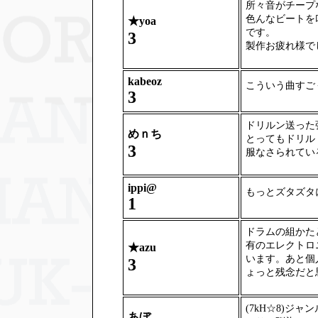
所々音がチープ
色んなビートを
★
yoa
です。
3
製作お疲れ様で
kabeoz
こういう曲すご
3
ドリルン送った
めｎち
とってもドリル
3
服なさられてい
ippi@
もっとズタズタ
1
ドラムの組かた
有のエレクトロ
★
azu
います。あと個
3
ょっと残念だと
(7kH☆8)ジ
あぼ。