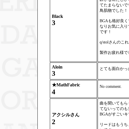
てたまらないで
鳥肌物でした！
Black
BGAも格好良
3
なりお気に入り
です！
q/stolさん
製作お疲れ様で
Aloin
とても面白かっ
3
★
MathFabric
No comment.
4
曲を聞いてもら
てないってのも
BGAがすごい
アクシルさん
2
リードはもうち