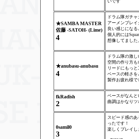
いです
ドラム隊ガチャ
アーメンブレイ
★
SAMBA MASTER
良い感じになる
佐藤 -SATOH- (Lime)
個人的にはSqua
4
想像してました
ドラム隊の激し
空間の作り方も
★
anubasu-anubasu
リードにもっと
4
ベースの軽さを
製作お疲れ様で
ベースがなんと
fkRadish
曲調はかなりツ
2
スピード感のあ
ったです！
0samil0
楽しくプレイし
3