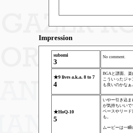
Impression
subomi
No comment.
3
BGAと譜面、
★
9 lives a.k.a. 8 to 7
こういったジャ
4
も良いのかなぁ
いやー引き込ま
が気持ちいいで
ベースやリード
★
HoQ-10
も。
5
ムービーは一瞬