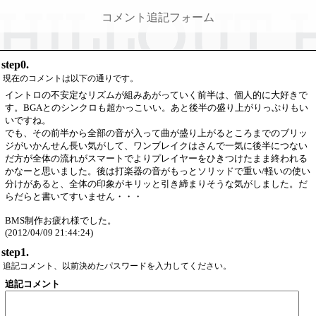
コメント追記フォーム
step0.
現在のコメントは以下の通りです。
イントロの不安定なリズムが組みあがっていく前半は、個人的に大好きで
す。BGAとのシンクロも超かっこいい。あと後半の盛り上がりっぷりもい
いですね。
でも、その前半から全部の音が入って曲が盛り上がるところまでのブリッ
ジがいかんせん長い気がして、ワンブレイクはさんで一気に後半につない
だ方が全体の流れがスマートでよりプレイヤーをひきつけたまま終われる
かなーと思いました。後は打楽器の音がもっとソリッドで重い/軽いの使い
分けがあると、全体の印象がキリッと引き締まりそうな気がしました。だ
らだらと書いてすいません・・・
BMS制作お疲れ様でした。
(2012/04/09 21:44:24)
step1.
追記コメント、以前決めたパスワードを入力してください。
追記コメント