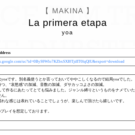
【 MAKINA 】
La primera etapa
yoa
ddress
ocs.google.com/uc?id=0ByS9Wlo7KZbxSXI0TjdIT0lqQlU&export=download
yoaです。別名義使うとか言っておいてややこしくなるので結局yoaでした。
持つ、“哀愁感”の加減、音数の加減、ダサカッコよさの加減。
として作るにあたってとても悩みました。ジャンル縛りというものをナメてい
せん。
慣れな感じは表れていることでしょうが、楽しんで頂けたら嬉しいです。
でのプレイを想定しております。