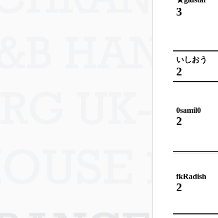
3
いしおう
2
0samil0
2
fkRadish
2