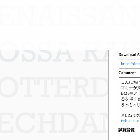
Download A
https://d
Comment
こんにちは
マキナが
BMS曲
るを得ま
きっと不
※LR2
twitter
site
試聴音源