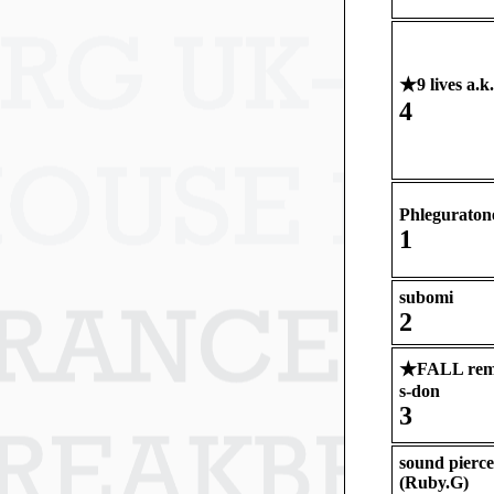
★
9 lives a.k
4
Phleguraton
1
subomi
2
★
FALL rem
s-don
3
sound pierce
(Ruby.G)