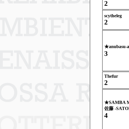
2
scytheleg
2
★
anubasu-
3
Thefur
2
★
SAMBA 
佐藤 -SATOH
4