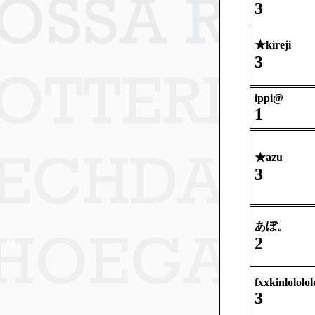
3
★
kireji
3
ippi@
1
★
azu
3
あぼ。
2
fxxkinlololol
3