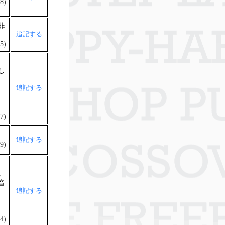
8)
非
追記する
5)
し
追記する
7)
追記する
9)
。
音
追記する
4)