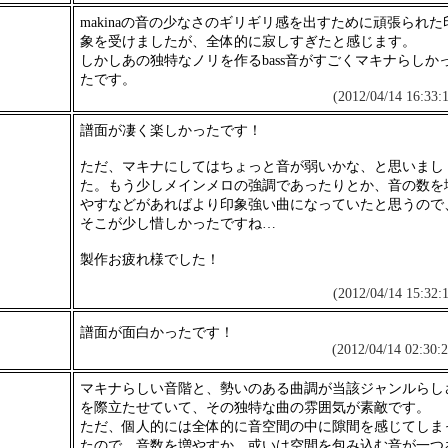
makinaの音の少なさのギリギリ感を出すために頑張られた
象を受けましたが、全体的に寂しすぎたと感じます。
しかしあの独特なノリを作るbass音がすごくマキナらしか
たです。
(2012/04/14 16:33:1
譜面が凄く楽しかったです！
ただ、マキナにしてはちょっと音が弱いかな、と思いまし
た。もう少しメインメロの強調であったりとか、音の数を
やすなどがあればより印象強い曲になっていたと思うので
そこが少し惜しかったですね…
製作お疲れ様でした！
(2012/04/14 15:32:1
譜面が面白かったです！
(2012/04/14 02:30:2
マキナらしい音階と、勢いのある曲調が当該ジャンルらし
を際立たせていて、その独特な曲の雰囲気が素敵です。
ただ、個人的には全体的に音空間の中に隙間を感じてしま
たので、音数を増やすか、或いは空間を包み込む音が一つ