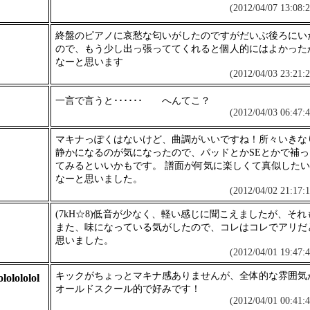
(2012/04/07 13:08:2
終盤のピアノに哀愁な匂いがしたのですがだいぶ後ろにい
ので、もう少し出っ張っててくれると個人的にはよかった
なーと思います
(2012/04/03 23:21:2
一言で言うと･･････ へんてこ？
(2012/04/03 06:47:4
マキナっぽくはないけど、曲調がいいですね！所々いきな
静かになるのが気になったので、パッドとかSEとかで補っ
てみるといいかもです。 譜面が何気に楽しくて真似したい
なーと思いました。
(2012/04/02 21:17:1
(7kH☆8)低音が少なく、軽い感じに聞こえましたが、それ
また、味になっている気がしたので、コレはコレでアリだ
思いました。
(2012/04/01 19:47:4
キックがちょっとマキナ感ありませんが、全体的な雰囲気
ololololol
オールドスクール的で好みです！
(2012/04/01 00:41:4