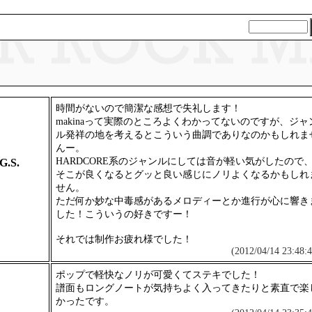
時間がないので簡潔な感想で失礼します！
makinaって実際のところよくわかってないのですが、ジャ
ル発祥の地を考えるとこういう曲調でありなのかもしれま
んー。
HARDCORE系のジャンルにしては音が軽い気がしたので
G.S.
そこが良くなるとグッと良い感じにノリよくなるかもしれ
せん。
ただ何か妙な中毒感があるメロディーとか進行が心に響き
した！こういうの好きですー！
それでは制作お疲れ様でした！
(2012/04/14 23:48:4
ポップで軽快なノリが可愛くてステキでした！
譜面もロングノートが気持ちよく入ってきたりと素直で楽
かったです。