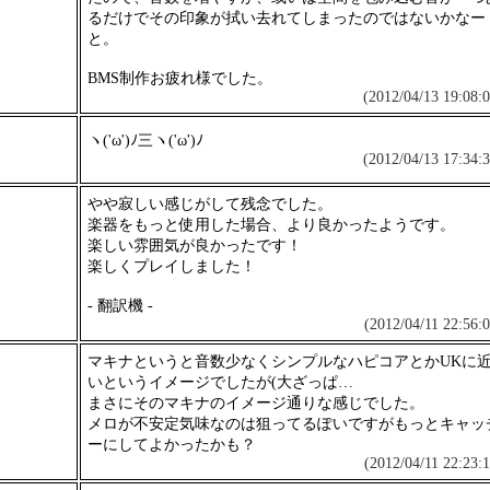
るだけでその印象が拭い去れてしまったのではないかなー
と。
BMS制作お疲れ様でした。
(2012/04/13 19:08:0
ヽ('ω')ﾉ三ヽ('ω')ﾉ
(2012/04/13 17:34:3
やや寂しい感じがして残念でした。
楽器をもっと使用した場合、より良かったようです。
楽しい雰囲気が良かったです！
楽しくプレイしました！
- 翻訳機 -
(2012/04/11 22:56:0
マキナというと音数少なくシンプルなハピコアとかUKに
いというイメージでしたが(大ざっぱ…
まさにそのマキナのイメージ通りな感じでした。
メロが不安定気味なのは狙ってるぽいですがもっとキャッ
ーにしてよかったかも？
(2012/04/11 22:23:1