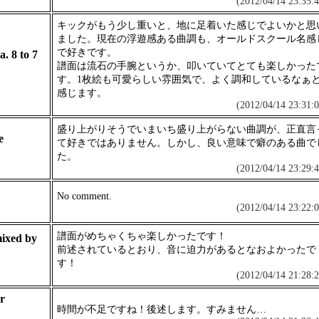
(2012/04/14 23:35:4
キックがもう少し重いと、地に足着いた感じでよいかと思
ました。現在の浮遊感ある曲調も、オールドスクール名感
で好きです。
.a. 8 to 7
譜面は流石の手腕というか、叩いていてとても楽しかった
す。1枚絵も可愛らしい雰囲気で、よく調和しているなぁ
感じます。
(2012/04/14 23:31:0
盛り上がりそうでいまいち盛り上がらない曲調が、正直言
e
て好きではありません。しかし、良い意味で癖のある曲で
た。
(2012/04/14 23:29:4
No comment.
(2012/04/14 23:22:0
譜面がめちゃくちゃ楽しかったです！
ixed by
前述されているとおり、音に迫力があるとなおよかったで
す！
(2012/04/14 21:28:2
r
時間が不足ですね！後述します。すみません…