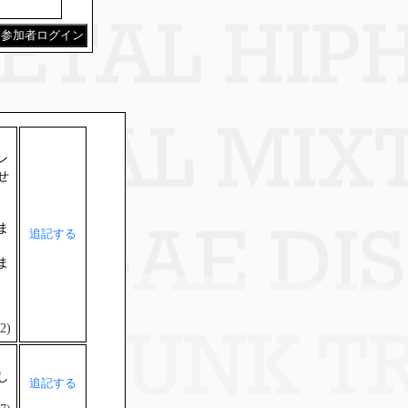
参加者ログイン
ン
せ
、
ま
追記する
ま
2)
し
追記する