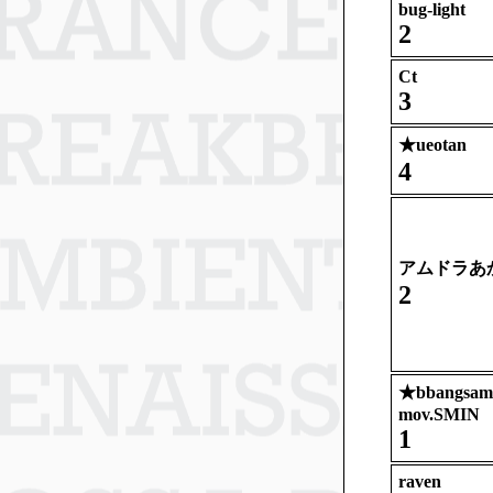
bug-light
2
Ct
3
★
ueotan
4
アムドラあ
2
★
bbangsami
mov.SMIN
1
raven