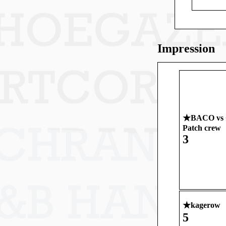
Impression
★
BACO vs 
Patch crew
3
★
kagerow
5