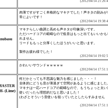
(2012/04/14 21:26:4
肉薄ですがすごく本格的なマキナでした！声ネタの刻みが
常によいです！
(2012/04/14 19:38:4
マキナらしい曲調と高めも声ネタが印象深いです。
ただハードコアの範疇なので低音はもっと出てもいいかも
れません。
anubasu
リードももっと分厚くしたほうがいいと思います。
製作お疲れ様でした！
(2012/04/14 19:02:5
かわいいサウンドｗｗｗｗｗ
(2012/04/14 17:51:1
何だかとっても不思議な魅力を感じました・・・！
全体的にどうも音が薄過ぎて空間があるように感じました
MASTER
マキナは一応ハードコアの範疇なので、もうちょっと太い
- (Lime)
使いだったら理想的だなと思いました！
(わざとそういう音使いを狙っていたとしたらすみません
(2012/04/14 17:51:1