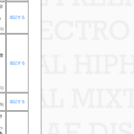
印
追記する
っ
1)
増
、
追記する
1)
追記する
9)
さ
っ
あ