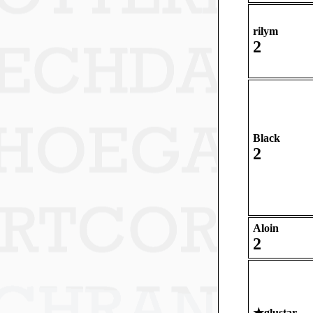
rilym
2
Black
2
Aloin
2
★
glustar