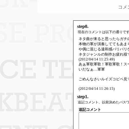
コメ
step0.
現在のコメントは以下の通りで
ネタ曲が来ると思ったらガチ
本物の軍が演奏しててもあま
や偶に混じる違和感バリバリ
ネタジャンルの制作お疲れ様
(2012/04/14 11:25:49)
あぁ軍歌軍歌！軍歌軍歌！ス
いだなぁ…軍軍
ごめんなさいルイズコピペ見
(2012/04/14 11:26:15)
step1.
追記コメント、以前決めたパス
追記コメント