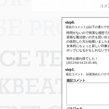
コメ
step0.
現在のコメントは以下の通りで
時間がないので簡潔な感想で
某猫な魔法使いの方を思い出
の仮想した方が結構いました
全体的にちょっと寂しい印象
ポップになるかもしれないで
制作お疲れ様でした！
(2012/04/14 23:45:40)
step1.
追記コメント、以前決めたパス
追記コメント
パスワード