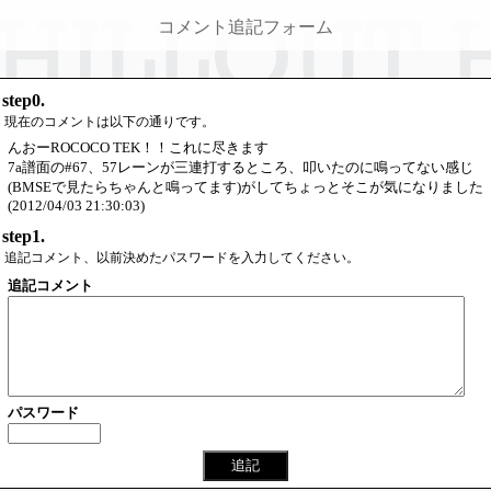
コメント追記フォーム
step0.
現在のコメントは以下の通りです。
んおーROCOCO TEK！！これに尽きます
7a譜面の#67、57レーンが三連打するところ、叩いたのに鳴ってない感じ
(BMSEで見たらちゃんと鳴ってます)がしてちょっとそこが気になりました
(2012/04/03 21:30:03)
step1.
追記コメント、以前決めたパスワードを入力してください。
追記コメント
パスワード
追記