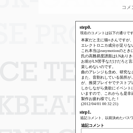
コメ
step0.
現在のコメントは以下の通りで
本家だと主に猫○さんですが
エレクトロニカ成分が足りな
これ本当はeasymotion
氏の高難易度譜面はLNあり
お前がLN苦手なだけだろと
楽しめないのです。
曲のアレンジも含め、研究な
また、音割れしている箇所が
が、推奨プレイヤでテストプ
しかしながら貪欲にイベント
いますので、これからも是非
製作お疲れ様でした！
(2012/04/01 00:32:21)
step1.
追記コメント、以前決めたパス
追記コメント