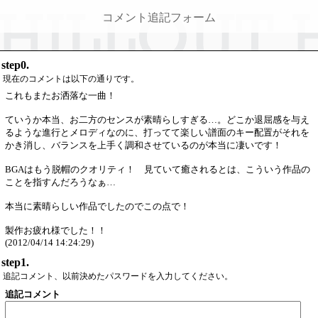
コメント追記フォーム
step0.
現在のコメントは以下の通りです。
これもまたお洒落な一曲！
ていうか本当、お二方のセンスが素晴らしすぎる…。どこか退屈感を与え
るような進行とメロディなのに、打ってて楽しい譜面のキー配置がそれを
かき消し、バランスを上手く調和させているのが本当に凄いです！
BGAはもう脱帽のクオリティ！ 見ていて癒されるとは、こういう作品の
ことを指すんだろうなぁ…
本当に素晴らしい作品でしたのでこの点で！
製作お疲れ様でした！！
(2012/04/14 14:24:29)
step1.
追記コメント、以前決めたパスワードを入力してください。
追記コメント