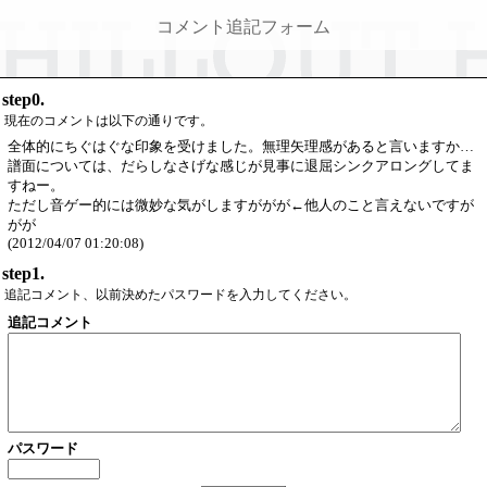
コメント追記フォーム
step0.
現在のコメントは以下の通りです。
全体的にちぐはぐな印象を受けました。無理矢理感があると言いますか…
譜面については、だらしなさげな感じが見事に退屈シンクアロングしてま
すねー。
ただし音ゲー的には微妙な気がしますががが←他人のこと言えないですが
がが
(2012/04/07 01:20:08)
step1.
追記コメント、以前決めたパスワードを入力してください。
追記コメント
パスワード