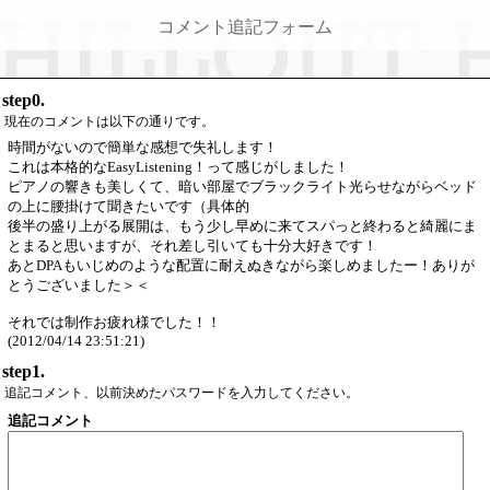
コメント追記フォーム
step0.
現在のコメントは以下の通りです。
時間がないので簡単な感想で失礼します！
これは本格的なEasyListening！って感じがしました！
ピアノの響きも美しくて、暗い部屋でブラックライト光らせながらベッド
の上に腰掛けて聞きたいです（具体的
後半の盛り上がる展開は、もう少し早めに来てスパっと終わると綺麗にま
とまると思いますが、それ差し引いても十分大好きです！
あとDPAもいじめのような配置に耐えぬきながら楽しめましたー！ありが
とうございました＞＜
それでは制作お疲れ様でした！！
(2012/04/14 23:51:21)
step1.
追記コメント、以前決めたパスワードを入力してください。
追記コメント