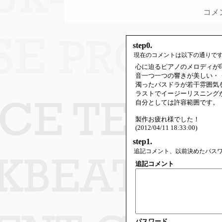
コメ
step0.
現在のコメントは以下の通りで
心に迫るピアノのメロディが
音一つ一つの響きが美しい・
濁ったバスドラが若干雰囲気
ラストでイージーリスニング
自分としては許容範囲です。
製作お疲れ様でした！
(2012/04/11 18:33:00)
step1.
追記コメント、以前決めたパス
追記コメント
パスワード