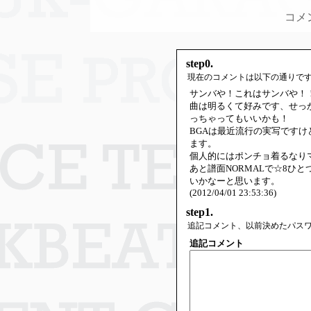
コメ
step0.
現在のコメントは以下の通りで
サンバや！これはサンバや！
曲は明るくて好みです、せっ
っちゃってもいいかも！
BGAは最近流行の実写です
ます。
個人的にはポンチョ着るなり
あと譜面NORMALで☆8ひ
いかなーと思います。
(2012/04/01 23:53:36)
step1.
追記コメント、以前決めたパス
追記コメント